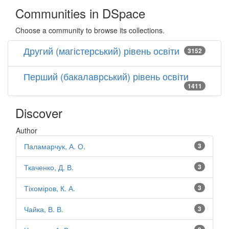
Communities in DSpace
Choose a community to browse its collections.
Другий (магістерський) рівень освіти
3152
Перший (бакалаврський) рівень освіти
1411
Discover
Author
Паламарчук, А. О.
3
Ткаченко, Д. В.
3
Тіхоміров, К. А.
3
Чайка, В. В.
3