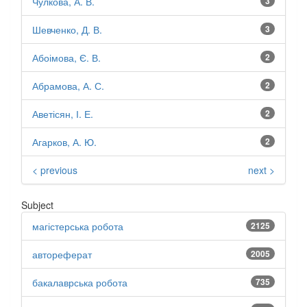
Чулкова, А. В.
3
Шевченко, Д. В.
3
Абоімова, Є. В.
2
Абрамова, А. С.
2
Аветісян, І. Е.
2
Агарков, А. Ю.
2
< previous
next >
Subject
магістерська робота
2125
автореферат
2005
бакалаврська робота
735