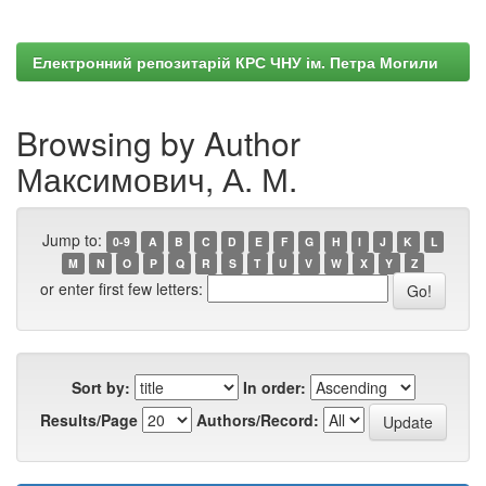
Електронний репозитарій КРС ЧНУ ім. Петра Могили
Browsing by Author
Максимович, А. М.
Jump to:
0-9
A
B
C
D
E
F
G
H
I
J
K
L
M
N
O
P
Q
R
S
T
U
V
W
X
Y
Z
or enter first few letters:
Sort by:
In order:
Results/Page
Authors/Record: