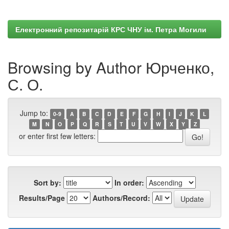
Електронний репозитарій КРС ЧНУ ім. Петра Могили
Browsing by Author Юрченко,
С. О.
Jump to:
0-9
A
B
C
D
E
F
G
H
I
J
K
L
M
N
O
P
Q
R
S
T
U
V
W
X
Y
Z
or enter first few letters:
Sort by:
In order:
Results/Page
Authors/Record: