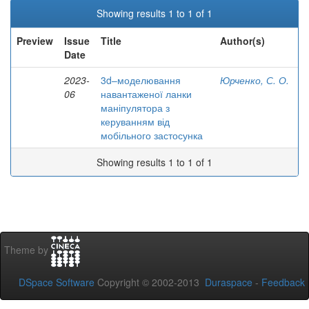
Showing results 1 to 1 of 1
Preview
Issue
Title
Author(s)
Date
2023-
3d–моделювання
Юрченко, С. О.
06
навантаженої ланки
маніпулятора з
керуванням від
мобільного застосунка
Showing results 1 to 1 of 1
Theme by
DSpace Software
Copyright © 2002-2013
Duraspace
-
Feedback