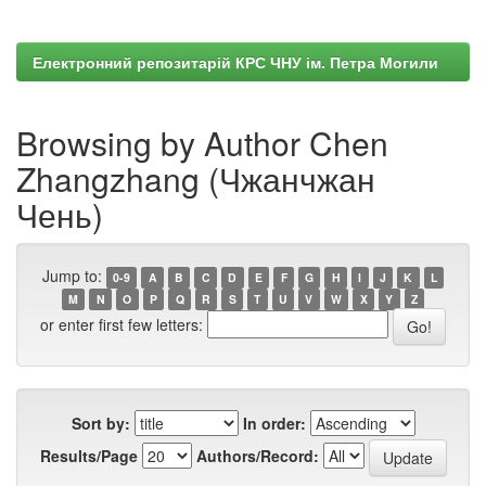
Електронний репозитарій КРС ЧНУ ім. Петра Могили
Browsing by Author Chen
Zhangzhang (Чжанчжан
Чень)
Jump to:
0-9
A
B
C
D
E
F
G
H
I
J
K
L
M
N
O
P
Q
R
S
T
U
V
W
X
Y
Z
or enter first few letters:
Sort by:
In order:
Results/Page
Authors/Record: