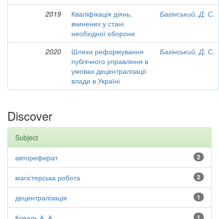
2019
Кваліфікація діянь,
Багінський, Д. С.
вчинених у стані
необхідної оборони
2020
Шляхи реформування
Багінський, Д. С.
публічного управління в
умовах децентралізації
влади в Україні
Discover
Subject
автореферат
2
магістерська робота
2
децентралізація
1
Коваль А. А.
1