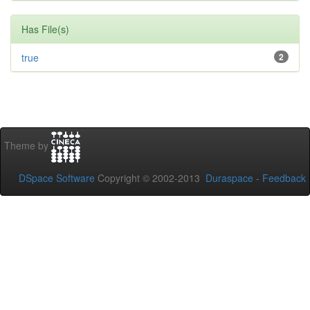
Has File(s)
true
2
Theme by
DSpace Software
Copyright © 2002-2013
Duraspace
-
Feedback