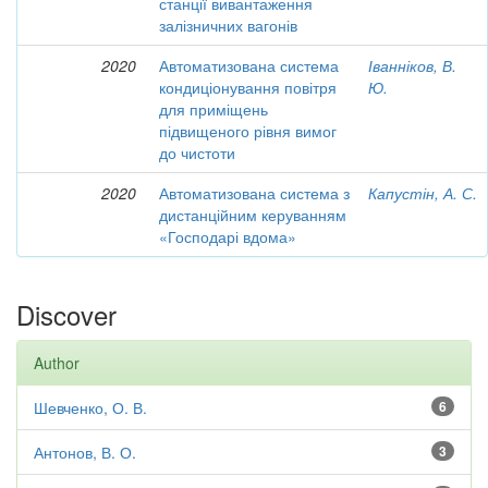
станції вивантаження
залізничних вагонів
2020
Автоматизована система
Іванніков, В.
кондиціонування повітря
Ю.
для приміщень
підвищеного рівня вимог
до чистоти
2020
Автоматизована система з
Капустін, А. С.
дистанційним керуванням
«Господарі вдома»
Discover
Author
Шевченко, О. В.
6
Антонов, В. О.
3