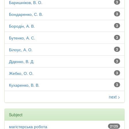
Баришніков, В. О.
3
Бондаренко, С. В.
3
Бородін, А. В.
3
Бутенко, А. С.
3
Білоус, А. О.
3
Діденко, В. Д.
3
Жебко, О. О.
3
Кухаренко, В. В.
3
next >
Subject
магістерська робота
2125