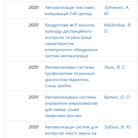
2020
Автоматизація текстових
Зубченко, А.
комунікацій Сall-центру
Ю.
2020
Бездротова wi-fi консоль
Майдибор, В.
приладу дистанційного
О.
контролю та реєстрації
характеристик
електричного обладнання
систем автоматизації
2020
Автоматизовані системи
Лень, В. С.
профілактики та ранньої
діагностики відхилень
стану хребта
2020
Автоматизована система
Крячко, О. О.
управління мікрокліматом
для камер сушки
лікарських рослин
2020
Автоматизація систем для
Зубаль, В. Ю.
контролю якості зерна на