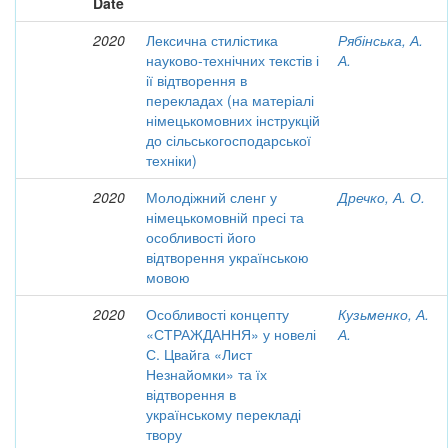
Date
2020
Лексична стилістика
Рябінська, А.
науково-технічних текстів і
А.
ії відтворення в
перекладах (на матеріалі
німецькомовних інструкцій
до сільськогосподарської
техніки)
2020
Молодіжний сленг у
Дречко, А. О.
німецькомовній пресі та
особливості його
відтворення українською
мовою
2020
Особливості концепту
Кузьменко, А.
«СТРАЖДАННЯ» у новелі
А.
С. Цвайга «Лист
Незнайомки» та їх
відтворення в
українському перекладі
твору