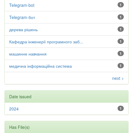
Telegram-bot
1
Telegram-бот
1
дерева рішень
1
Кафедра інженерії програмного заб...
1
машинне навчання
1
медична інформаційна система
1
next >
Date issued
2024
1
Has File(s)