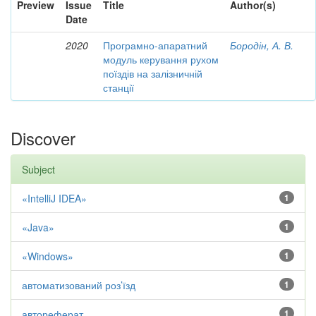
Preview
Issue
Title
Author(s)
Date
2020
Програмно-апаратний
Бородін, А. В.
модуль керування рухом
поїздів на залізничній
станції
Discover
Subject
«IntelliJ IDEA»
1
«Java»
1
«Windows»
1
автоматизований роз’їзд
1
автореферат
1