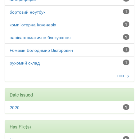
бортовий ноутбук
1
комп’ютерна інженерія
1
напівавтоматичне блокування
1
Ромакін Володимир Вікторович
1
рухомий склад
1
next >
Date issued
2020
1
Has File(s)