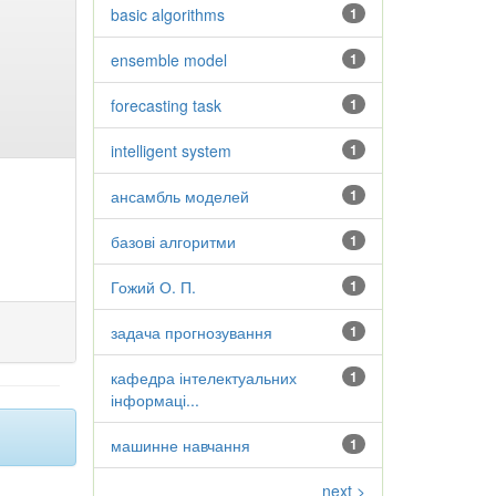
basic algorithms
1
ensemble model
1
forecasting task
1
intelligent system
1
ансамбль моделей
1
базові алгоритми
1
Гожий О. П.
1
задача прогнозування
1
кафедра інтелектуальних
1
інформаці...
машинне навчання
1
next >