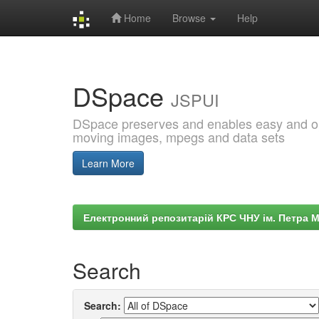
Home
Browse
Help
Skip
navigation
DSpace
JSPUI
DSpace preserves and enables easy and open
moving images, mpegs and data sets
Learn More
Електронний репозитарій КРС ЧНУ ім. Петра 
Search
Search: