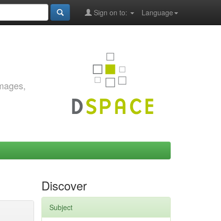
Sign on to:
Language
images,
Discover
Subject