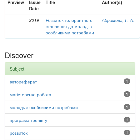
Preview
Issue
Title
Author(s)
Date
2019
Розвиток толерантного
Абрамова, Г. А.
ставлення до молоді з
особливими потребами
Discover
Subject
автореферат
1
магістерська робота
1
молодь з особливими потребами
1
програма тренінгу
1
розвиток
1