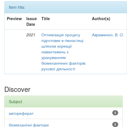
Item hits:
Preview
Issue
Title
Author(s)
Date
2021
Оптимізація процесу
Авраменко, В. О.
підготовки в гімнастиці
шляхом корекції
навантажень з
урахуванням
біомеханічних факторів
рухової діяльності
Discover
Subject
автореферат
1
біомеханічні фактори
1