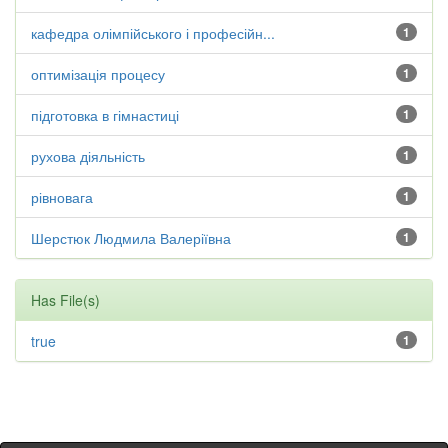
кафедра олімпійського і професійн...
1
оптимізація процесу
1
підготовка в гімнастиці
1
рухова діяльність
1
рівновага
1
Шерстюк Людмила Валеріївна
1
Has File(s)
true
1