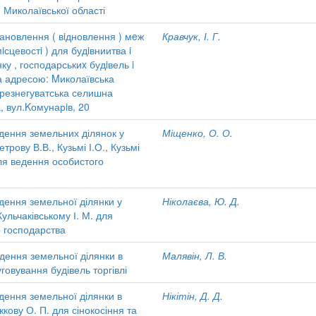
 Миколаївської області
ановлення ( вiдновлення ) мeж
Кравчук, І. Г.
iсцевостi ) для будiвниитва i
у , господарськиx будiвель i
за адресою: Mиколаївська
ерезнегуватська селишна
, вул.Kомунарiв, 20
дення земельних ділянок у
Міщенко, О. О.
рову В.В., Кузьмі І.О., Кузьмі
 для ведення особистого
дення земельної ділянки у
Ніколаєва, Ю. Д.
ульчаківському І. М. для
о господарства
дення земельної ділянки в
Малявін, Л. В.
говування будівель торгівлі
дення земельної ділянки в
Нікітін, Д. Д.
кову О. П. для сінокосіння та