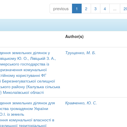
previous
1
2
3
4
...
2
Author(s)
дення земельних ділянок у
Трущенко, М. Б.
іцькому Ю. О., Лівіцькій З. А.,
рмерського господарства із
 призначення комунальної
стійному користуванні ФГ
ї Березнегуватської селищної
ького району (Калузька сільська
) Миколаївської області
дення земельних ділянок для
Кравченко, Ю. С.
ства громадяном України
О.І. із земель
ення комунальної власності в
 селищної територіальної