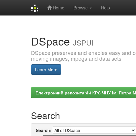
Home
Browse
Help
Skip
navigation
DSpace
JSPUI
DSpace preserves and enables easy and open
moving images, mpegs and data sets
Learn More
Електронний репозитарій КРС ЧНУ ім. Петра 
Search
Search: