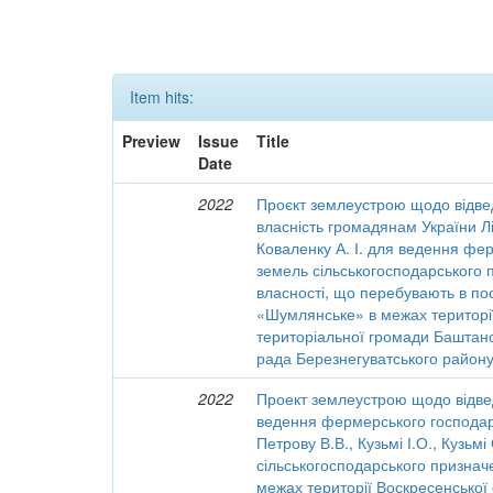
Item hits:
Preview
Issue
Title
Date
2022
Проєкт землеустрою щодо відве
власність громадянам України Лів
Коваленку А. І. для ведення фе
земель сільськогосподарського
власності, що перебувають в по
«Шумлянське» в межах територі
територіальної громади Баштанс
рада Березнегуватського району
2022
Проект землеустрою щодо відве
ведення фермерського господар
Петрову В.В., Кузьмі І.О., Кузьмі 
сільськогосподарського признач
межах території Воскресенської