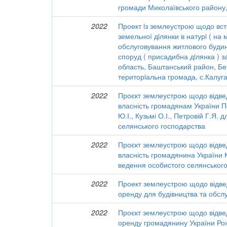
громади Миколаївського району,
2022
Проект iз землеустрою щодо вст
земельної дiлянки в натурi ( на м
обслуговування житлового будинк
споруд ( присадибна дiлянка ) 
область, Баштанський район, Б
територiальна громада, с.Калуга
2022
Проєкт землеустрою щодо відве
власність громадянам України Пет
Ю.І., Кузьмі О.І., Петровій Г.Я.
селянського господарства
2022
Проєкт землеустрою щодо відве
власність громадянина України К
ведення особистого селянськог
2022
Проект землеустрою щодо відве
оренду для будівництва та обслу
2022
Проєкт землеустрою щодо відве
оренду громадянину України Рож