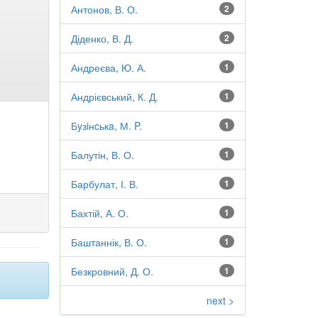
Антонов, В. О.
2
Діденко, В. Д.
2
Андреєва, Ю. А.
1
Андрієвський, К. Д.
1
Бyзiнcькa, М. P.
1
Балутін, В. О.
1
Барбулат, І. В.
1
Бахтій, А. О.
1
Баштаннік, В. О.
1
Безкровний, Д. О.
1
next >