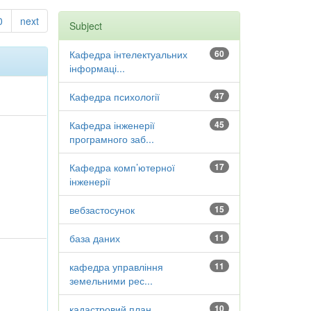
0
next
Subject
Кафедра інтелектуальних
60
інформаці...
Кафедра психології
47
Кафедра інженерії
45
програмного заб...
Кафедра комп’ютерної
17
інженерії
вебзастосунок
15
база даних
11
кафедра управління
11
земельними рес...
кадастровий план
10