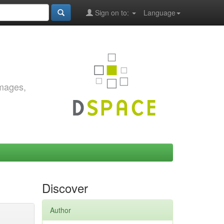
Sign on to:
Language
images,
Discover
Author