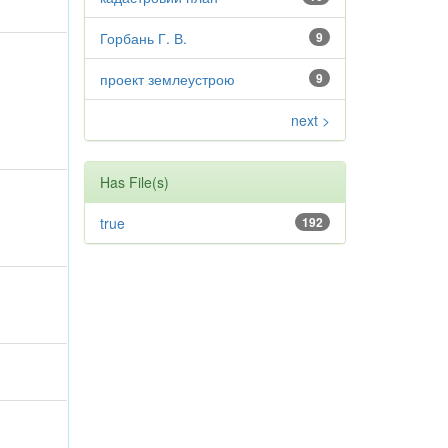
Горбань Г. В.
9
проект землеустрою
9
next >
Has File(s)
true
192