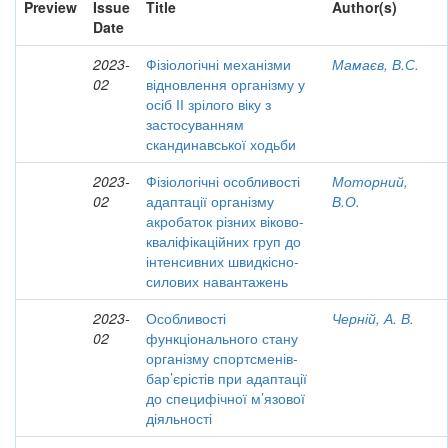
Preview
Issue
Title
Author(s)
Date
2023-
Фізіологічні механізми
Мамаєв, В.С.
02
відновлення організму у
осіб ІІ зрілого віку з
застосуванням
скандинавської ходьби
2023-
Фізіологічні особливості
Моторний,
02
адаптації організму
В.О.
акробаток різних віково-
кваліфікаційних груп до
інтенсивних швидкісно-
силових навантажень
2023-
Особливості
Черній, А. В.
02
функціонального стану
організму спортсменів-
бар’єрістів при адаптації
до специфічної м’язової
діяльності