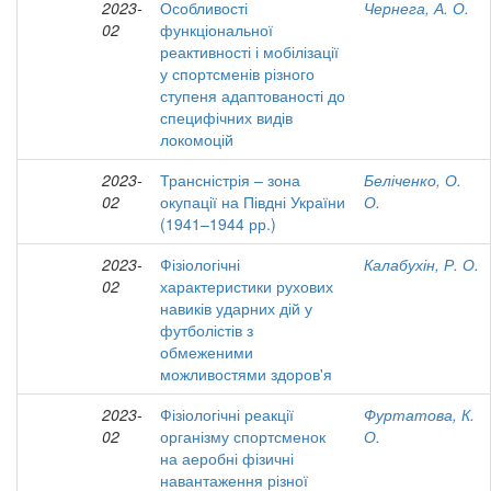
2023-
Особливості
Чернега, А. О.
02
функціональної
реактивності і мобілізації
у спортсменів різного
ступеня адаптованості до
специфічних видів
локомоцій
2023-
Трансністрія – зона
Беліченко, О.
02
окупації на Півдні України
О.
(1941–1944 рр.)
2023-
Фізіологічні
Калабухін, Р. О.
02
характеристики рухових
навиків ударних дій у
футболістів з
обмеженими
можливостями здоров'я
2023-
Фізіологічні реакції
Фуртатова, К.
02
організму спортсменок
О.
на аеробні фізичні
навантаження різної