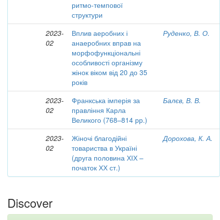
ритмо-темпової
структури
2023-
Вплив аеробних і
Руденко, В. О.
02
анаеробних вправ на
морфофункціональні
особливості організму
жінок віком від 20 до 35
років
2023-
Франкська імперія за
Балєв, В. В.
02
правління Карла
Великого (768–814 рр.)
2023-
Жіночі благодійні
Дорохова, К. А.
02
товариства в Україні
(друга половина ХІХ –
початок ХХ ст.)
Discover