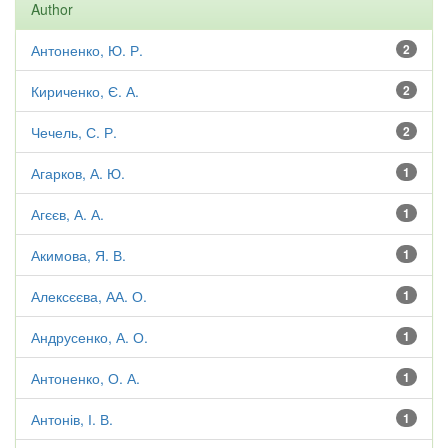
Author
Антоненко, Ю. Р.
2
Кириченко, Є. А.
2
Чечель, С. Р.
2
Агарков, А. Ю.
1
Агєєв, А. А.
1
Акимова, Я. В.
1
Алексєєва, АА. О.
1
Андрусенко, А. О.
1
Антоненко, О. А.
1
Антонів, І. В.
1