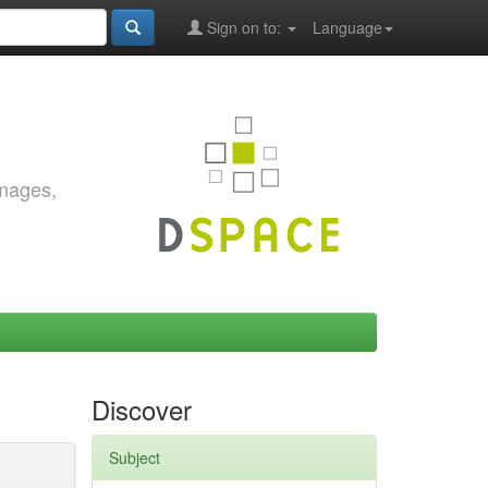
Sign on to:
Language
images,
Discover
Subject