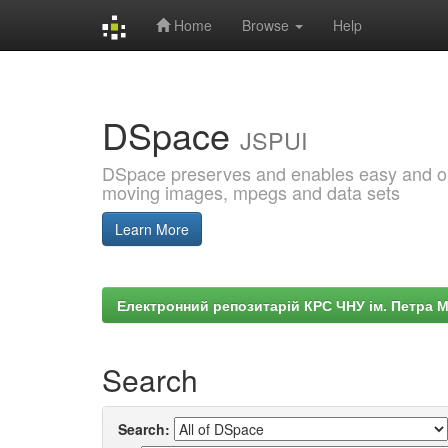
Home
Browse
Help
Skip
navigation
DSpace
JSPUI
DSpace preserves and enables easy and open
moving images, mpegs and data sets
Learn More
Електронний репозитарій КРС ЧНУ ім. Петра 
Search
Search: