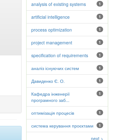
analysis of existing systems
1
artificial intelligence
1
process optimization
1
project management
1
specification of requirements
1
аналіз існуючих систем
1
Давиденко Є. О.
1
Кафедра інженерії
1
програмного заб...
оптимізація процесів
1
система керування проєктами
1
next >