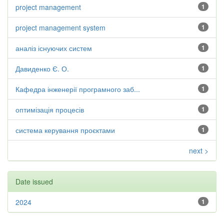
project management
1
project management system
1
аналіз існуючих систем
1
Давиденко Є. О.
1
Кафедра інженерії програмного заб...
1
оптимізація процесів
1
система керування проєктами
1
next >
Date issued
2024
1