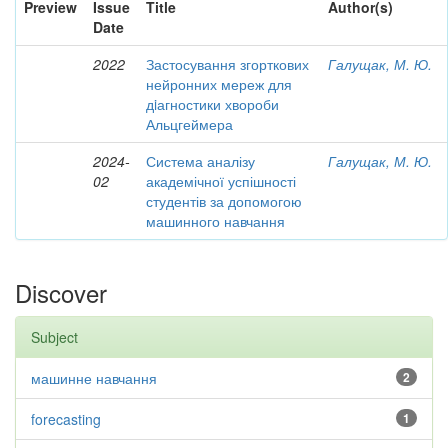
Preview
Issue
Title
Author(s)
Date
2022
Застосування згорткових
Галущак, М. Ю.
нейронних мереж для
дiагностики хвороби
Альцгеймера
2024-
Система аналізу
Галущак, М. Ю.
02
академічної успішності
студентів за допомогою
машинного навчання
Discover
Subject
машинне навчання
2
forecasting
1