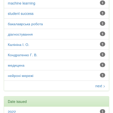
machine learning
1
student success
1
бакалаврська робота
1
діагностування
1
Калініна І. О.
1
Кондратенко Г. В.
1
медицина
1
нейроні мережі
1
next >
Date issued
2022
1