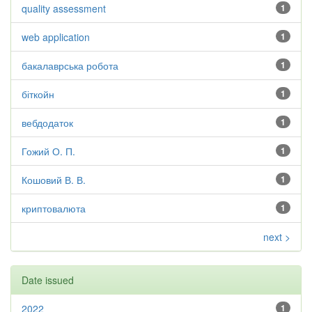
quality assessment
1
web application
1
бакалаврська робота
1
біткойн
1
вебдодаток
1
Гожий О. П.
1
Кошовий В. В.
1
криптовалюта
1
next >
Date issued
2022
1