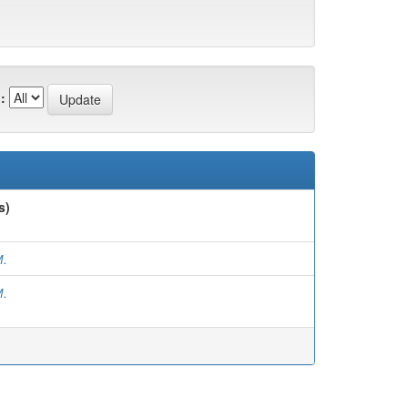
:
s)
М.
М.