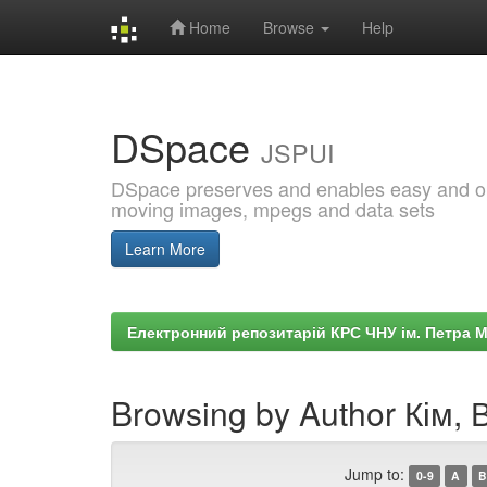
Home
Browse
Help
Skip
navigation
DSpace
JSPUI
DSpace preserves and enables easy and open
moving images, mpegs and data sets
Learn More
Електронний репозитарій КРС ЧНУ ім. Петра 
Browsing by Author Кім, В
Jump to:
0-9
A
B