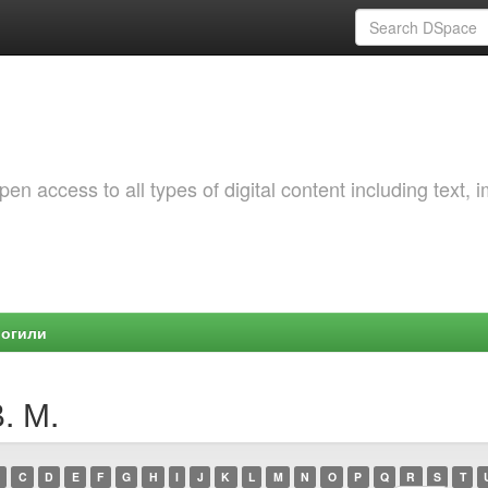
 access to all types of digital content including text, 
Могили
. М.
C
D
E
F
G
H
I
J
K
L
M
N
O
P
Q
R
S
T