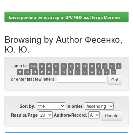
Електронний репозитарій КРС ЧНУ ім. Петра Могили
Browsing by Author Фесенко,
Ю. Ю.
Jump to:
0-9
A
B
C
D
E
F
G
H
I
J
K
L
M
N
O
P
Q
R
S
T
U
V
W
X
Y
Z
or enter first few letters:
Sort by:
In order:
Results/Page
Authors/Record: