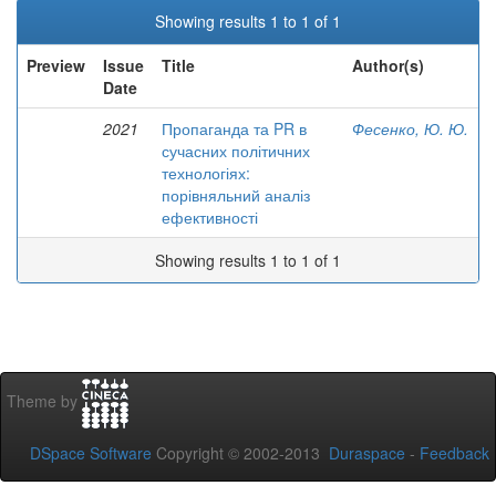
Showing results 1 to 1 of 1
Preview
Issue
Title
Author(s)
Date
2021
Пропаганда та PR в
Фесенко, Ю. Ю.
сучасних політичних
технологіях:
порівняльний аналіз
ефективності
Showing results 1 to 1 of 1
Theme by
DSpace Software
Copyright © 2002-2013
Duraspace
-
Feedback