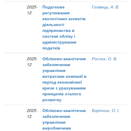
2025-
Податкове
Голівець, А. В.
12
регулювання
екологічних аспектів
діяльності
підприємства в
системі обліку і
адміністрування
податків
2025-
Обліково-аналітичне
Рослик, О. В.
12
забезпечення
управління
витратами компанії в
період економічної
кризи з урахуванням
принципів сталого
розвитку
2025-
Обліково-аналітичне
Бортник, О. І.
12
забезпечення
управління
виробничими