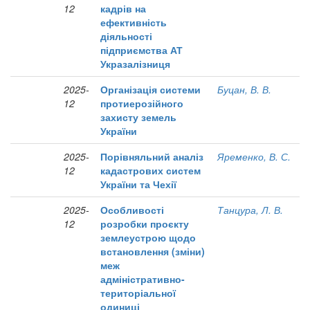
12
кадрів на
ефективність
діяльності
підприємства АТ
Укразалізниця
2025-
Організація системи
Буцан, В. В.
12
протиерозійного
захисту земель
України
2025-
Порівняльний аналіз
Яременко, В. С.
12
кадастрових систем
України та Чехії
2025-
Особливості
Танцура, Л. В.
12
розробки проєкту
землеустрою щодо
встановлення (зміни)
меж
адміністративно-
територіальної
одиниці