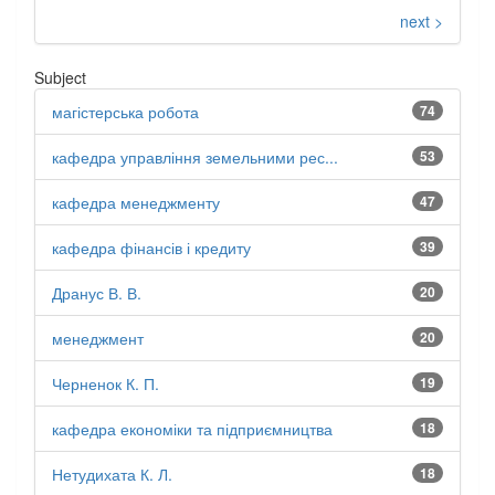
next >
Subject
магістерська робота
74
кафедра управління земельними рес...
53
кафедра менеджменту
47
кафедра фінансів і кредиту
39
Дранус В. В.
20
менеджмент
20
Черненок К. П.
19
кафедра економіки та підприємництва
18
Нетудихата К. Л.
18