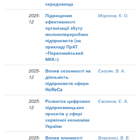
середовища
2025-
Підвищення
Морозов, К. О.
12
ефективності
організації збуту
молокопереробних
підприємств (на
прикладі ПрАТ
«Первомайський
МКК»)
2025-
Вплив сезонності на
Єнгоян, В. А.
12
діяльність
підприємств сфери
HoReCa
2025-
Розвиток цифрових
Євсюков, Є. А.
12
підприємницьких
проєктів у сфері
сервісної економіки
України
2025-
Вплив плинності
Власенко, В. В.