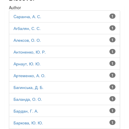
Author
Cаранча, А. С.
1
Агбалян, С. С.
1
Алексов, О. О.
1
Антоненко, Ю. Р.
1
Арнаут, Ю. Ю.
1
Артеменко, А. О.
1
Багинська, Д. Б.
1
Баланда, О. О.
1
Бардан, Г. А.
1
Баркова, Ю. Ю.
1