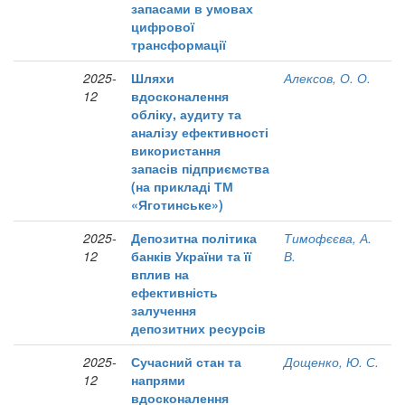
запасами в умовах
цифрової
трансформації
2025-
Шляхи
Алексов, О. О.
12
вдосконалення
обліку, аудиту та
аналізу ефективності
використання
запасів підприємства
(на прикладі ТМ
«Яготинське»)
2025-
Депозитна політика
Тимофєєва, А.
12
банків України та її
В.
вплив на
ефективність
залучення
депозитних ресурсів
2025-
Сучасний стан та
Дощенко, Ю. С.
12
напрями
вдосконалення