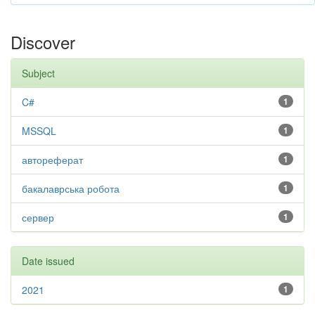
Discover
Subject
C#
1
MSSQL
1
автореферат
1
бакалаврська робота
1
сервер
1
Date issued
2021
1