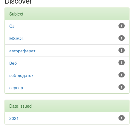
Discover
Subject
C#
1
MSSQL
1
автореферат
1
Веб
1
веб-додаток
1
сервер
1
Date issued
2021
1