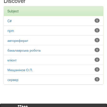
Discover
Subject
C#
1
npm
1
автореферат
1
бакалаврська робота
1
клієнт
1
Мещанінов О.П.
1
сервер
1