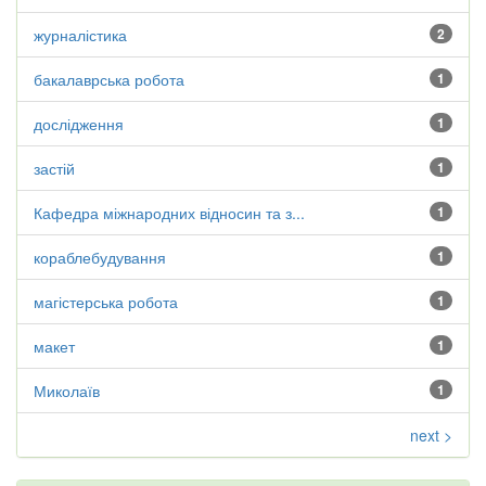
журналістика
2
бакалаврська робота
1
дослідження
1
застій
1
Кафедра міжнародних відносин та з...
1
кораблебудування
1
магістерська робота
1
макет
1
Миколаїв
1
next >