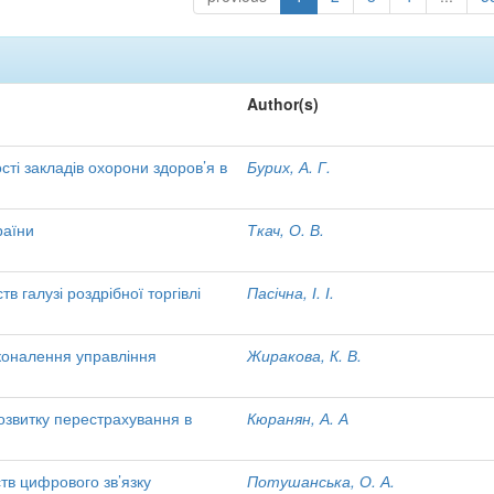
Author(s)
ті закладів охорони здоров’я в
Бурих, А. Г.
раїни
Ткач, О. В.
в галузі роздрібної торгівлі
Пасічна, І. І.
коналення управління
Жиракова, К. В.
озвитку перестрахування в
Кюранян, А. А
тв цифрового зв’язку
Потушанська, О. А.