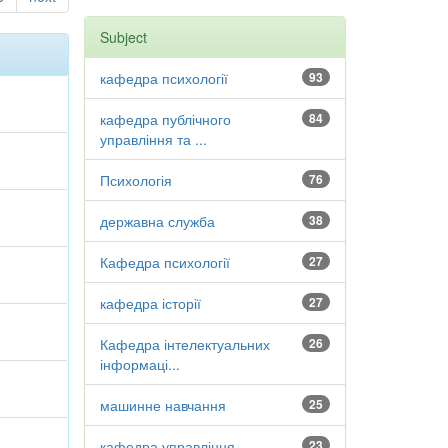
Subject
кафедра психології
93
кафедра публічного
84
управління та ...
Психологія
76
державна служба
38
Кафедра психології
27
кафедра історії
27
Кафедра інтелектуальних
26
інформаці...
машинне навчання
25
кафедра управління
23