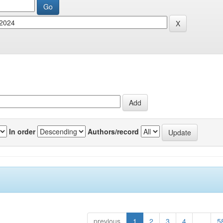
In order
Authors/record
previous
1
2
3
4
...
5