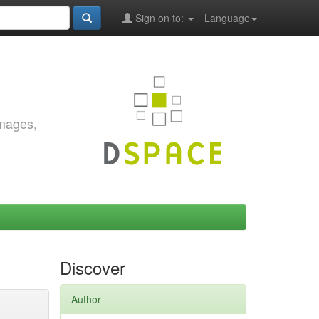
Sign on to:
Language
images,
Discover
Author