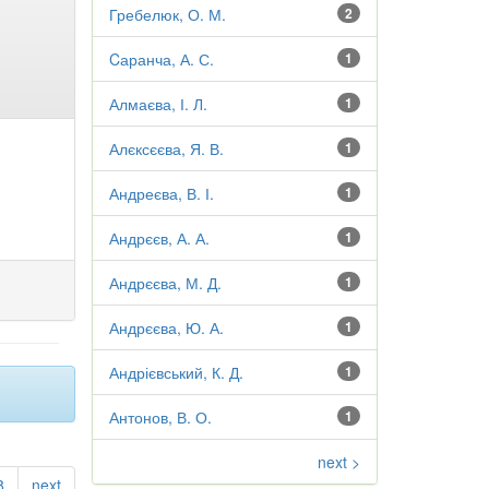
Гребелюк, О. М.
2
Cаранча, А. С.
1
Алмаєва, І. Л.
1
Алєксєєва, Я. В.
1
Андреєва, В. І.
1
Андрєєв, А. А.
1
Андрєєва, М. Д.
1
Андрєєва, Ю. А.
1
Андрієвський, К. Д.
1
Антонов, В. О.
1
next >
8
next