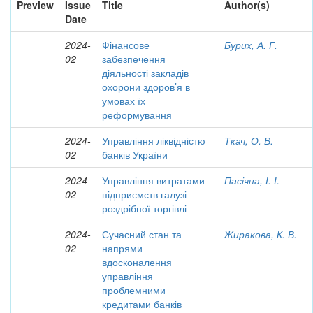
Preview
Issue
Title
Author(s)
Date
2024-
Фінансове
Бурих, А. Г.
02
забезпечення
діяльності закладів
охорони здоров’я в
умовах їх
реформування
2024-
Управління ліквідністю
Ткач, О. В.
02
банків України
2024-
Управління витратами
Пасічна, І. І.
02
підприємств галузі
роздрібної торгівлі
2024-
Сучасний стан та
Жиракова, К. В.
02
напрями
вдосконалення
управління
проблемними
кредитами банків