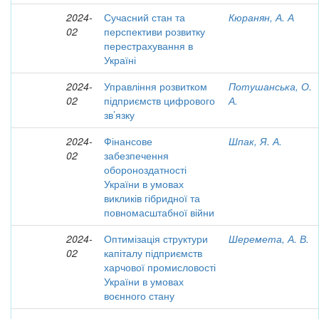
2024-
Сучасний стан та
Кюранян, А. А
02
перспективи розвитку
перестрахування в
Україні
2024-
Управління розвитком
Потушанська, О.
02
підприємств цифрового
А.
зв’язку
2024-
Фінансове
Шпак, Я. А.
02
забезпечення
обороноздатності
України в умовах
викликів гібридної та
повномасштабної війни
2024-
Оптимізація структури
Шеремета, А. В.
02
капіталу підприємств
харчової промисловості
України в умовах
воєнного стану