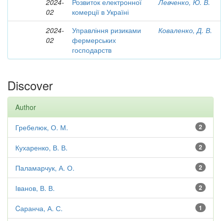
2024-
Розвиток електронної
Левченко, Ю. В.
02
комерції в Україні
2024-
Управління ризиками
Коваленко, Д. В.
02
фермерських
господарств
Discover
Author
Гребелюк, О. М.
2
Кухаренко, В. В.
2
Паламарчук, А. О.
2
Іванов, В. В.
2
Cаранча, А. С.
1