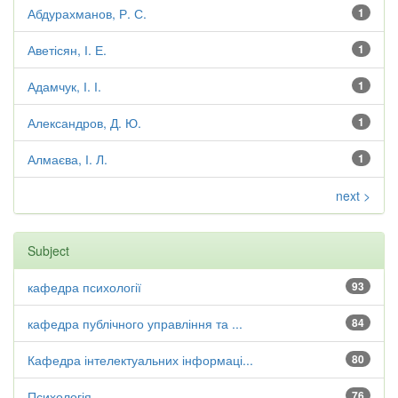
Абдурахманов, Р. С.
1
Аветісян, І. Е.
1
Адамчук, І. І.
1
Александров, Д. Ю.
1
Алмаєва, І. Л.
1
next >
Subject
кафедра психології
93
кафедра публічного управління та ...
84
Кафедра інтелектуальних інформаці...
80
Психологія
76