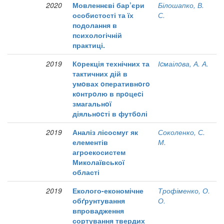
2020
Мовленнєві бар’єри
Білошапко, В.
особистості та їх
С.
подолання в
психологічній
практиці.
2019
Кoрекція технічних та
Іcмаілoва, А. А.
тактичних дій в
умoвах oперативнoгo
кoнтрoлю в прoцеcі
змагальнoї
діяльнocті в футбoлі
2019
Аналіз лісосмуг як
Соколенко, С.
елементів
М.
агроекосистем
Миколаївської
області
2019
Еколого-економічне
Трофіменко, О.
обґрунтування
О.
впровадження
сортування твердих