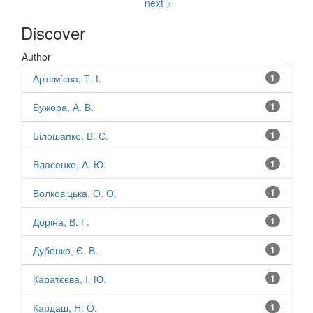
next >
Discover
Author
Артєм’єва, Т. І.
1
Бужора, А. В.
1
Білошапко, В. С.
1
Власенко, А. Ю.
1
Волковіцька, О. О.
1
Доріна, В. Г.
1
Дубенко, Є. В.
1
Каратєєва, І. Ю.
1
Кардаш, Н. О.
1