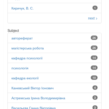
Киричук, В. С.
1
next >
Subject
автореферат
26
магістерська робота
26
кафедра психології
14
психологія
14
кафедра екології
10
Каневський Віктор Іонович
4
Астремська Ірина Володимирівна
3
Васильєва Ганна Вікторівна
3