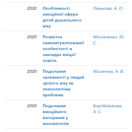
2020
Особливості
Панькова, А. О.
емоційної сфери
дітей дошкільного
віку
2020
Розвиток
Москаленко, Ю.
самоактуалізованої
С.
особистості в
закладах вищої
освіти.
2020
Подолання
Мишеніна, А. В.
залежності у людей
зрілого віку як
психологічна
проблема
2020
Подолання
Коробєйнікова,
емоційного
А. С.
вигорання у
вихователів