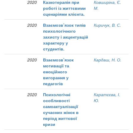
2020
Казкотерапія при
Ковширіна, Є.
роботі із життєвими
М.
сценаріями клієнта.
2020
Взаємозв’язок типів
Киричук, В. С.
психологічного
захисту і акцентуацій
характеру у
студентів.
2020
Взаємозв’язок
Кардаш, Н. О.
мотивації та
емоційного
вигорання у
педагогів
2020
Психологічні
Каратєєва, І.
особливості
Ю.
самоактуалізації
сучасних жінок в
період життєвої
кризи