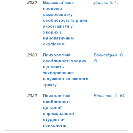
2020
Взаємозв’язок
Доріна, В. Г.
процесів
саморозвитку
особистості та рівня
якості життя у
хворих з
идиопатичним
сколіозом
2020
Психологічні
Волковіцька, О.
особливості хворих,
О.
що мають
захворювання
шлунково-кишкового
тракту
2020
Психологічні
Власенко, А. Ю.
особливості
цільової
спрямованості
студентів-
психологів.