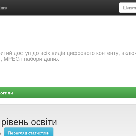
ідка
критий доступ до всіх видів цифрового контенту, вкл
я, MPEG і набори даних
Могили
 рівень освіти
у
Перегляд статистики