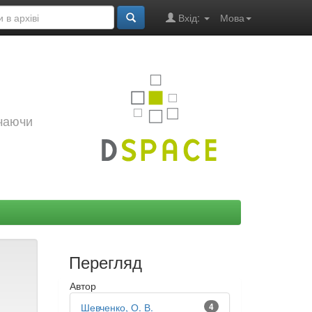
Вхід:
Мова
ючаючи
Перегляд
Автор
Шевченко, О. В.
4