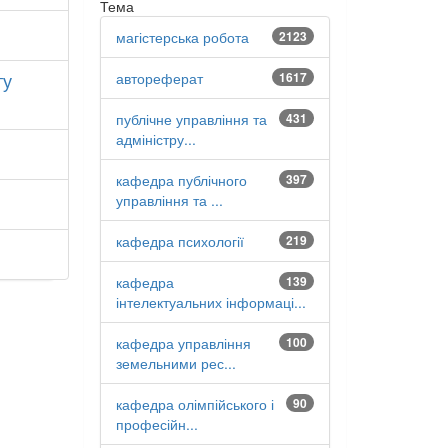
Тема
магістерська робота
2123
ту
автореферат
1617
публічне управління та
431
адміністру...
кафедра публічного
397
управління та ...
кафедра психології
219
кафедра
139
інтелектуальних інформаці...
кафедра управління
100
земельними рес...
кафедра олімпійського і
90
професійн...