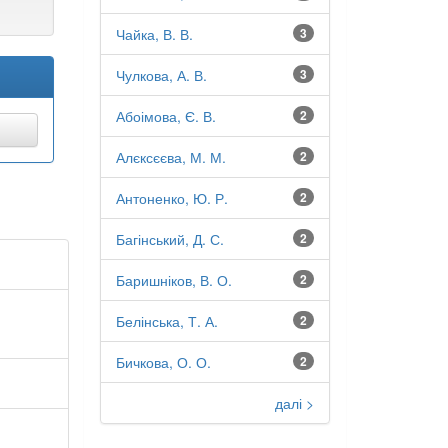
Чайка, В. В.
3
Чулкова, А. В.
3
Абоімова, Є. В.
2
Алєксєєва, М. М.
2
Антоненко, Ю. Р.
2
Багінський, Д. С.
2
Баришніков, В. О.
2
Белінська, Т. А.
2
Бичкова, О. О.
2
далі >