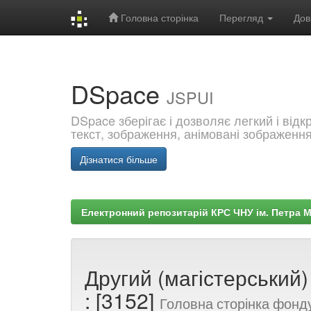
Головна сторінка
Перегляд
Дов
Skip
navigation
DSpace
JSPUI
DSpace зберігає і дозволяє легкий і від
текст, зображення, анімовані зображенн
Дізнатися більше
Електронний репозитарій КРС ЧНУ ім. Петра 
Другий (магістерський)
: [3152]
Головна сторінка фонд