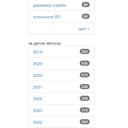
державна служба
89
психологія ОП
86
далі >
за датою випуску
2019
650
2020
626
2024
573
2021
338
2025
338
2023
318
2022
304