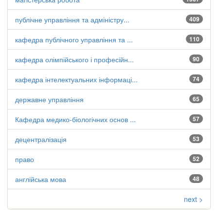
публічне управління та адміністру...
409
кафедра публічного управління та ...
110
кафедра олімпійського і професійн...
90
кафедра інтелектуальних інформаці...
74
державне управління
65
Кафедра медико-біологічних основ ...
57
децентралізація
53
право
52
англійська мова
48
next >