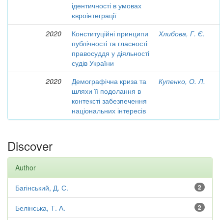
ідентичності в умовах
євроінтеграції
2020
Конституційні принципи
Хлибова, Г. Є.
публічності та гласності
правосуддя у діяльності
судів України
2020
Демографічна криза та
Купенко, О. Л.
шляхи її подолання в
контексті забезпечення
національних інтересів
Discover
Author
Багінський, Д. С.
2
Белінська, Т. А.
2