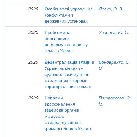
2020
Особливості управління
Легка, О. В.
конфліктами в
державних установах
2020
Проблеми та
Уварова, Ю. С.
перспективи
реформування ринку
землі в Україні
2020
Децентралізація влади в
Бондаренко, С.
Україні як механізм
В.
судового захисту прав
та законних інтересів
територіальних громад
2020
Напрями
Патракєєва, О.
вдосконалення
М.
взаємодії органів
місцевого
самоврядування з
громадськістю в Україні