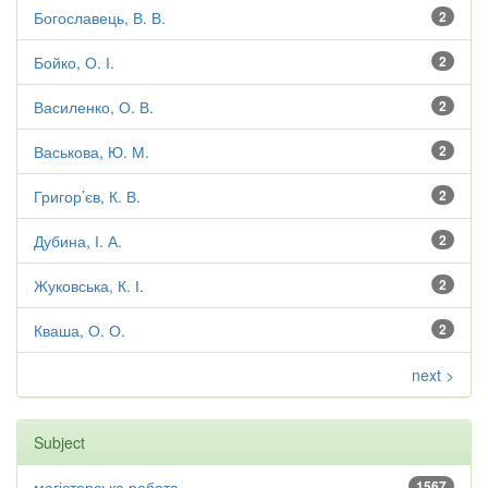
Богославець, В. В.
2
Бойко, О. І.
2
Василенко, О. В.
2
Васькова, Ю. М.
2
Григор’єв, К. В.
2
Дубина, І. А.
2
Жуковська, К. І.
2
Кваша, О. О.
2
next >
Subject
магістерська робота
1567