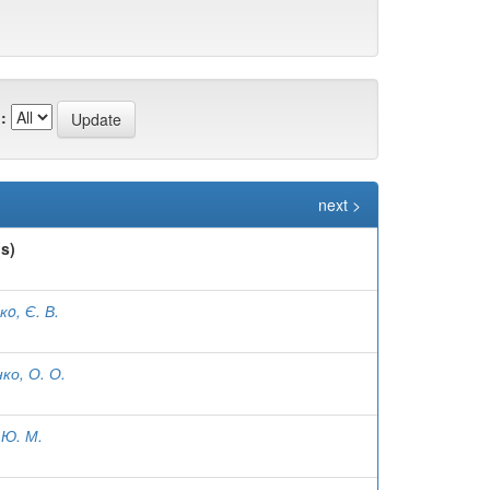
:
next >
s)
o, Є. В.
ко, О. О.
 Ю. М.