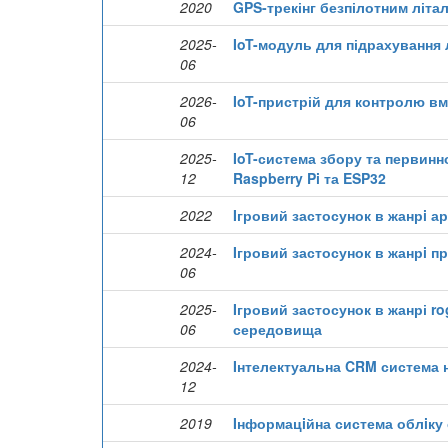
2020
GPS-трекінг безпілотним літ
2025-
IoT-модуль для підрахування
06
2026-
IoT-пристрій для контролю вм
06
2025-
IoT-система збору та первинно
12
Raspberry Pi та ESP32
2022
Iгровий застосунок в жанрi а
2024-
Iгровий застосунок в жанрi п
06
2025-
Iгровий застосунок в жанрі ro
06
середовища
2024-
Iнтелектуальна CRM система н
12
2019
Iнформацiйна система облiку 