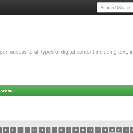
 access to all types of digital content including text, 
Могили
C
D
E
F
G
H
I
J
K
L
M
N
O
P
Q
R
S
T