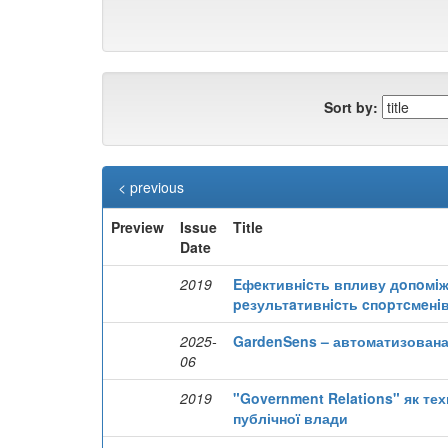
Sort by:
< previous
Preview
Issue
Title
Date
2019
Eфeктивнicть впливу дoпoмiж
peзультaтивнicть cпopтcмeнi
2025-
GardenSens – автоматизована 
06
2019
"Government Relations" як тех
публічної влади