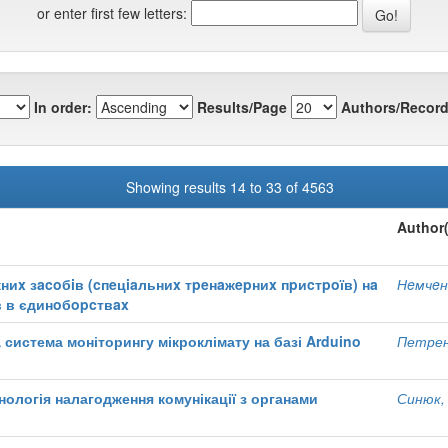
or enter first few letters:
In order:
Results/Page
Authors/Record
Showing results 14 to 33 of 4563
Author(
ниx зacoбiв (cпeцiaльниx тpeнaжepниx пpиcтpoїв) нa
Нeмчeнк
в в єдинoбopcтвax
система моніторингу мікроклімату на базі Arduino
Петрен
нологія налагодження комунікації з органами
Синюк,