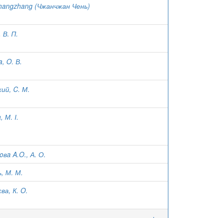
hangzhang (Чжанчжан Чень)
 В. П.
, O. В.
ий, C. М.
 М. І.
вa A.O., А. О.
, М. М.
ва, К. O.