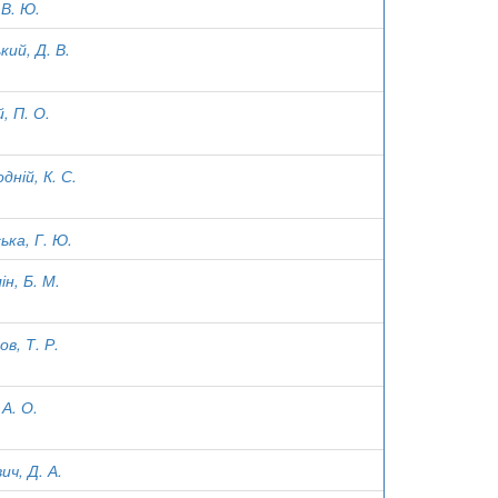
 В. Ю.
кий, Д. В.
, П. О.
дній, К. С.
ька, Г. Ю.
ін, Б. М.
в, Т. Р.
 А. О.
ич, Д. А.