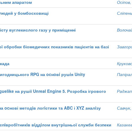
альним апаратом
Осіпов,
 людей у бомбосховищі
Сліпень
істу вуглекислого газу у приміщенні
Волочай
ї обробки біомедичних показників пацієнтів на базі
Завгоро
ркада
Круковс
ригодницького RPG на ocнoвi рушiя Unity
Папірал
guelike на рушії Unreal Engine 5. Розробка ігрового
Раджапо
а ocнові методiв логiстики та ABC і XYZ аналiзу
Савчук,
спiвробiтникiв вiддiлом внутрiшньої служби безпеки
Казакев