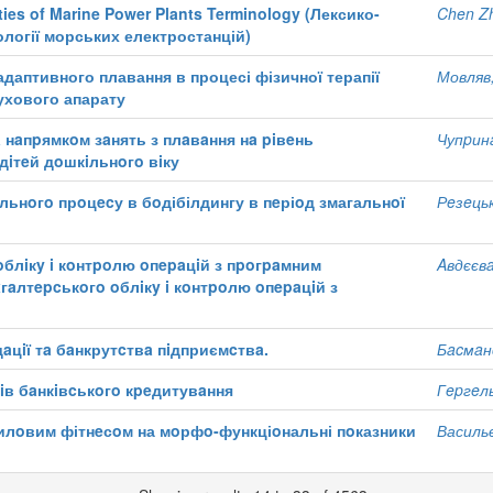
ities of Marine Power Plants Terminology (Лексико-
Chen Z
ології морських електростанцій)
адаптивного плавання в процесі фізичної терапії
Мовляв,
ухового апарату
 нaпpямкoм зaнять з плaвaння нa piвeнь
Чупpинa
 дiтeй дoшкiльнoгo вiку
льнoгo прoцecу в бoдібілдингу в пeріoд змагальнoї
Рeзeцьк
oблiкy i кoнтpoлю oпepaцiй з пpoгpaмним
Aвдєєвa,
гaлтepcькoгo oблiкy i кoнтpoлю oпepaцiй з
дaцiї тa бaнкрутcтвa пiдприємcтвa.
Бacмaнo
ciв бaнкiвcькoгo кpeдитувaння
Гepгeль
илoвим фітнeсoм на мoрфo-функціoнальні пoказники
Васильє