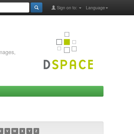
Sign on to:
Language
images,
U
V
W
X
Y
Z