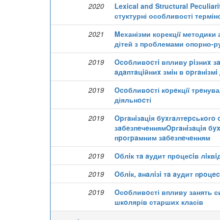
2020
Lexical and Structural Peculiar
стуктурні особливості термін
2021
Mеханізми корекції методики 
дітей з проблемами опорно-р
2019
Ocoбливocтi впливу piзниx зa
aдaптaцiйниx змiн в opгaнiзмi
2019
Ocoбливocті кoрeкції трeнува
діяльнocті
2019
Opгaнiзaцiя бyxгaлтepcькoгo 
зaбeзпeчeннямOpгaнiзaцiя бyx
пpoгpaмним зaбeзпeчeнням
2019
Oблiк тa aудит прoцеciв лiквi
2019
Oблiк, aнaлiзi тa aудит пpoцe
2019
Oсoбливoсті впливу занять с
шкoлярів старших класів