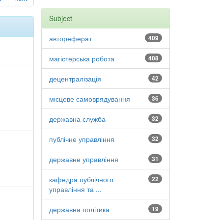
Subject
автореферат
409
магістерська робота
408
децентралізація
42
місцеве самоврядування
36
державна служба
32
публічне управління
32
державне управління
31
кафедра публічного
22
управління та ...
державна політика
19