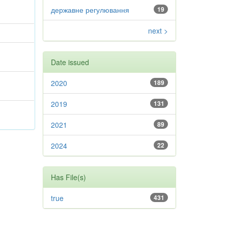
державне регулювання
19
next >
Date issued
2020
189
2019
131
2021
89
2024
22
Has File(s)
true
431