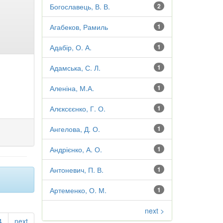
Богославець, В. В.
2
Агабеков, Рамиль
1
Адабір, О. А.
1
Адамська, С. Л.
1
Аленіна, М.А.
1
Алєксєєнко, Г. О.
1
Ангелова, Д. О.
1
Андрієнко, А. О.
1
Антоневич, П. В.
1
Артеменко, О. М.
1
next >
4
next