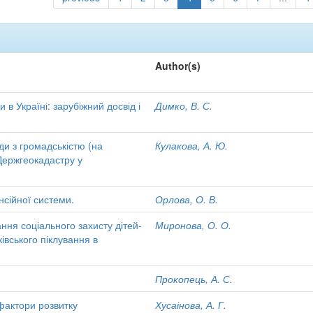
Author(s)
в Україні: зарубіжний досвід і
Димко, В. С.
ди з громадськістю (на
Кулакова, А. Ю.
Держгеокадастру у
нсійної системи.
Орлова, О. В.
ня соціального захисту дітей-
Миронова, О. О.
ківського піклування в
Прокопець, А. С.
 фактори розвитку
Хусаінова, А. Г.