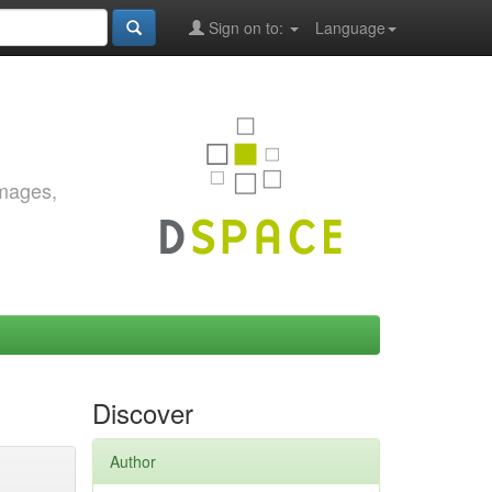
Sign on to:
Language
images,
Discover
Author