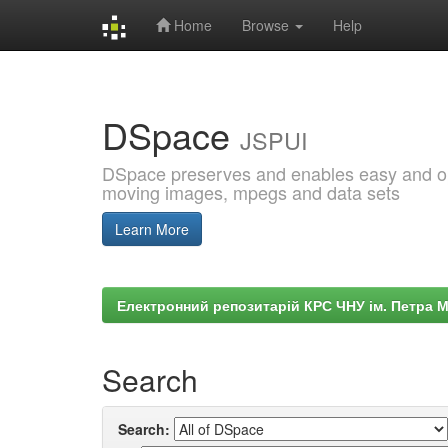
Home
Browse
Help
Skip
navigation
DSpace
JSPUI
DSpace preserves and enables easy and open
moving images, mpegs and data sets
Learn More
Електронний репозитарій КРС ЧНУ ім. Петра 
Search
Search: