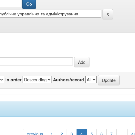
In order
Authors/record
previous
1
2
3
4
5
6
7
...
4