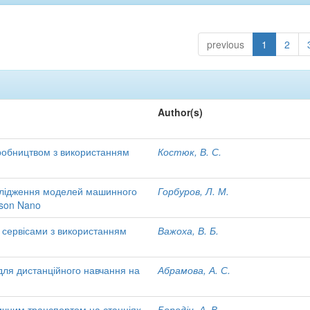
previous
1
2
Author(s)
робництвом з використанням
Костюк, В. С.
слідження моделей машинного
Горбуров, Л. М.
tson Nano
 сервісами з використанням
Важоха, В. Б.
для дистанційного навчання на
Абрамова, А. С.
ичним транспортом на станціях
Бородін, А. В.