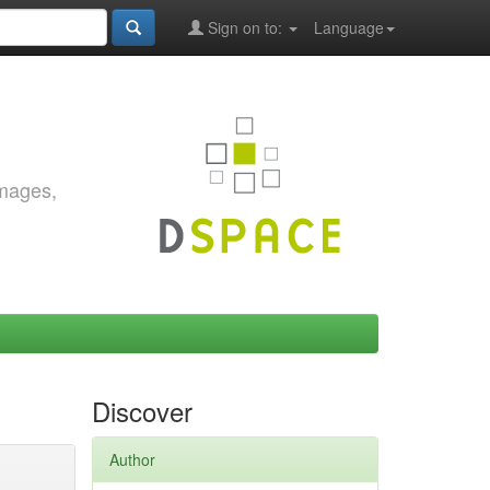
Sign on to:
Language
images,
Discover
Author