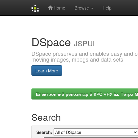
Home
Browse
Help
Skip
navigation
DSpace
JSPUI
DSpace preserves and enables easy and open
moving images, mpegs and data sets
Learn More
Електронний репозитарій КРС ЧНУ ім. Петра 
Search
Search: