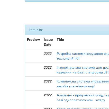
Item hits:
Preview
Issue
Title
Date
2022
Розробка системи керування ви
технологій IIoT
2022
Інтелектуальна система для до
навчання на базі платформи Je
2022
Комплексна система управління
засобів контейнеризації
2022
Апаратно - програмний модуль 
базі одноплатного ком ' ютеру
2022
Автоматизація керування залізн