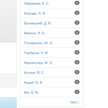
Абрамова, А. С.
1
Бородін, А. В.
1
Булавський, Д. В.
1
Важоха, В. Б.
1
Гончаренко, Ю. О.
1
Горбуров, Л. М.
1
Керекеслер, М. О.
1
Костюк, В. С.
1
Куций, Н. В.
1
Кім, В. М.
1
next >