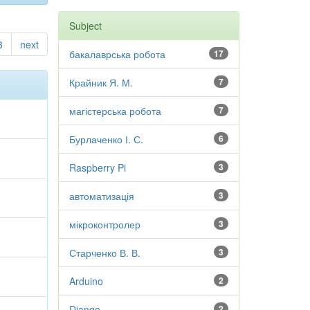
Subject
3
next
бакалаврська робота
17
Крайник Я. М.
7
магістерська робота
7
Бурлаченко І. С.
6
Raspberry Pi
3
автоматизація
3
мікроконтролер
3
Старченко В. В.
3
Arduino
2
Django
2