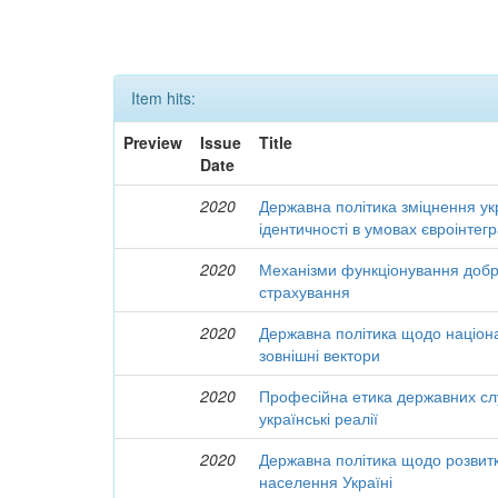
Item hits:
Preview
Issue
Title
Date
2020
Державна політика зміцнення ук
ідентичності в умовах євроінтегр
2020
Механізми функціонування добр
страхування
2020
Державна політика щодо націона
зовнішні вектори
2020
Професійна етика державних слу
українські реалії
2020
Державна політика щодо розвит
населення Україні