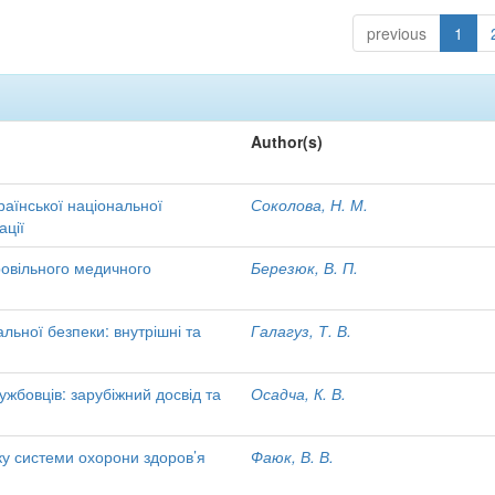
previous
1
Author(s)
раїнської національної
Соколова, Н. М.
ації
овільного медичного
Березюк, В. П.
льної безпеки: внутрішні та
Галагуз, Т. В.
жбовців: зарубіжний досвід та
Осадча, К. В.
ку системи охорони здоров’я
Фаюк, В. В.