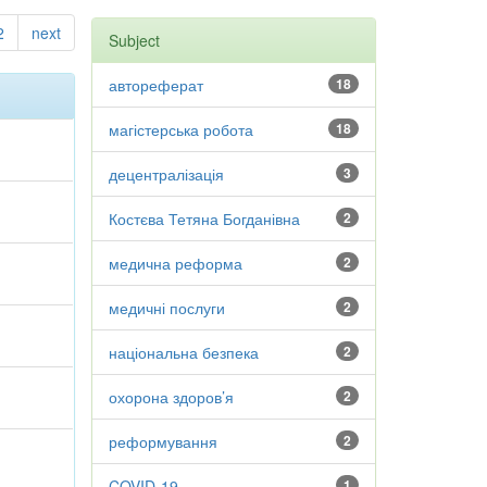
2
next
Subject
автореферат
18
магістерська робота
18
децентралізація
3
Костєва Тетяна Богданівна
2
медична реформа
2
медичні послуги
2
національна безпека
2
охорона здоров’я
2
реформування
2
COVID-19
1