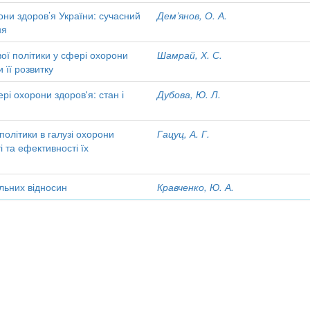
они здоров’я України: сучасний
Дем’янов, О. А.
ня
ої політики у сфері охорони
Шамрай, Х. С.
 її розвитку
рі охорони здоров'я: стан і
Дубова, Ю. Л.
політики в галузі охорони
Гацуц, А. Г.
і та ефективності їх
льних відносин
Кравченко, Ю. А.