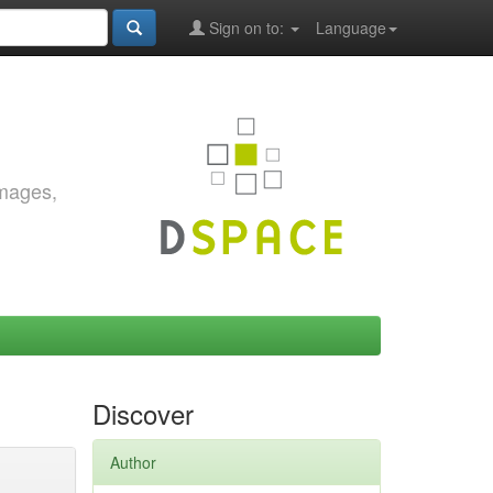
Sign on to:
Language
images,
Discover
Author