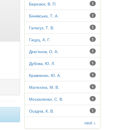
Березюк, В. П.
1
Бінківська, Т. А.
1
Галагуз, Т. В.
1
Гацуц, А. Г.
1
Дем’янов, О. А.
1
Дубова, Ю. Л.
1
Кравченко, Ю. А.
1
Матюхіна, М. В.
1
Москаленко, С. В.
1
Осадча, К. В.
1
next >