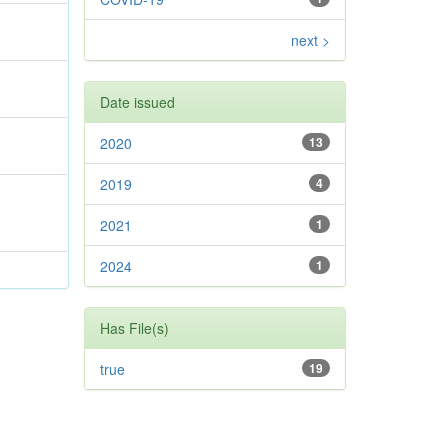
next >
Date issued
2020
13
2019
4
2021
1
2024
1
Has File(s)
true
19