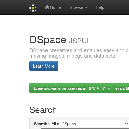
Home
Browse
Help
Skip
navigation
DSpace
JSPUI
DSpace preserves and enables easy and open
moving images, mpegs and data sets
Learn More
Електронний репозитарій КРС ЧНУ ім. Петра 
Search
Search: