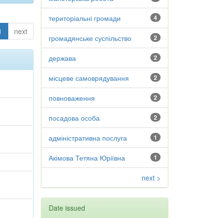
територіальні громади
4
1
next
громадянське суспільство
2
держава
2
місцеве самоврядування
2
повноваження
2
посадова особа
2
адміністративна послуга
1
Акімова Тетяна Юріївна
1
next >
Date issued