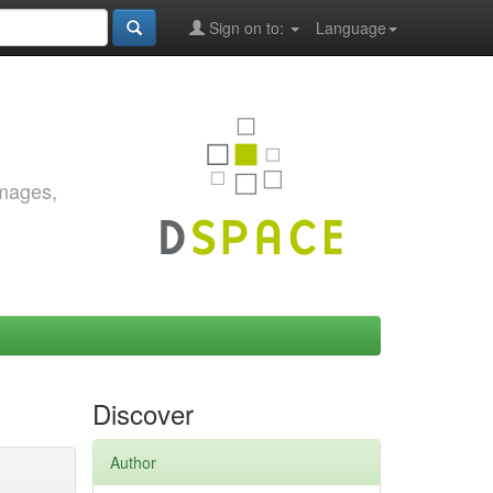
Sign on to:
Language
images,
Discover
Author