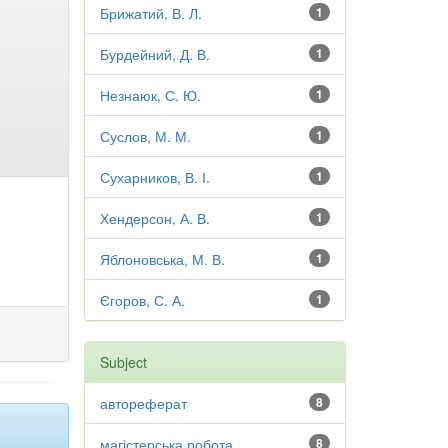
Брижатий, В. Л.
1
Бурдейний, Д. В.
1
Незнаюк, С. Ю.
1
Суслов, М. М.
1
Сухарников, В. І.
1
Хендерсон, А. В.
1
Яблоновська, М. В.
1
Єгоров, С. А.
1
Subject
автореферат
8
магістерська робота
8