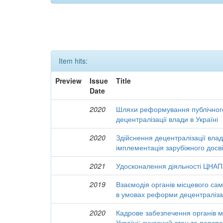
Item hits:
Preview
Issue
Title
Date
2020
Шляхи реформування публічного
децентралізації влади в Україні
2020
Здійснення децентралізації влади
імплементація зарубіжного досві
2021
Удосконалення діяльності ЦНАПі
2019
Взаємодія органів місцевого са
в умовах реформи децентраліза
2020
Кадрове забезпечення органів 
Україні: сучасний стан та персп