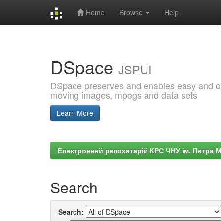
Home
Browse
Help
Skip
navigation
DSpace
JSPUI
DSpace preserves and enables easy and open
moving images, mpegs and data sets
Learn More
Електронний репозитарій КРС ЧНУ ім. Петра 
Search
Search: