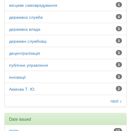
місцеве самоврядування
5
державна служба
4
державна влада
3
державні службовці
3
децентралізація
3
публічне управління
3
інновації
3
Акімова Т. Ю.
2
next >
Date issued
17