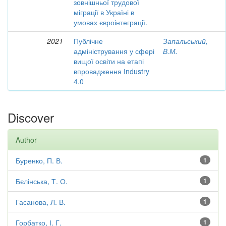
зовнішньої трудової
міграції в Україні в
умовах євроінтеграції.
2021
Публічне
Запальський,
адміністрування у сфері
В.М.
вищої освіти на етапі
впровадження Іndustry
4.0
Discover
Author
Буренко, П. В.
1
Бєлінська, Т. О.
1
Гасанова, Л. В.
1
Горбатко, І. Г.
1