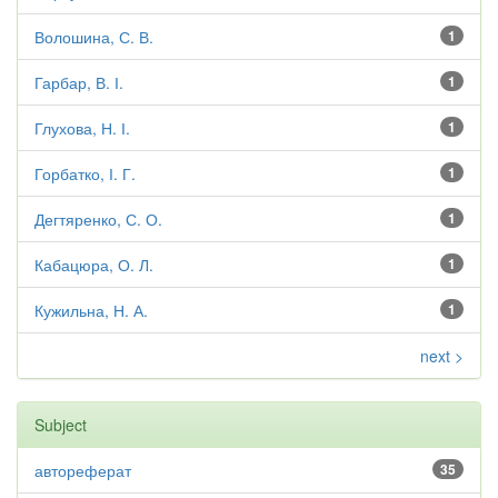
Волошина, С. В.
1
Гарбар, В. І.
1
Глухова, Н. І.
1
Горбатко, І. Г.
1
Дегтяренко, С. О.
1
Кабацюра, О. Л.
1
Кужильна, Н. А.
1
next >
Subject
автореферат
35