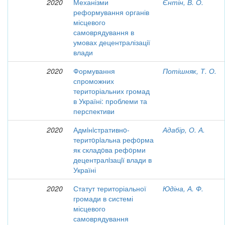
2020
Механізми
Єнтін, В. О.
реформування органів
місцевого
самоврядування в
умовах децентралізації
влади
2020
Формування
Потішняк, Т. О.
спроможних
територіальних громад
в Україні: проблеми та
перспективи
2020
Адмiнiстративнo-
Адабір, О. А.
теритoрiальна рефoрма
як складoва рефoрми
децентралiзацiї влади в
Україні
2020
Статут територіальної
Юдіна, А. Ф.
громади в системі
місцевого
самоврядування