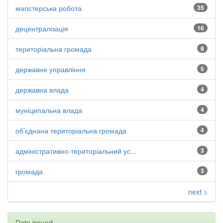
магістерська робота
35
децентралізація
16
територіальна громада
8
державне управління
5
державна влада
4
муніципальна влада
4
об’єднана територіальна громада
4
адміністративно-територіальний ус...
3
громада
3
next >
Date issued